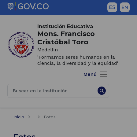
Saltar al contenido principal
Inicio del contenido principal
(Este
enlace
Institución Educativa
abrirá
Mons. Francisco
una
Cristóbal Toro
nueva
Medellín
pestaña)
'Formamos seres humanos en la
ciencia, la diversidad y la equidad'
Menú
Inicio
Fotos