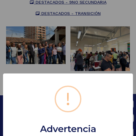
DESTACADOS - 9NO SECUNDARIA
DESTACADOS - TRANSICIÓN
!
Institución Educativa Mons.
Francisco Cristóbal Toro
Sede Principal
Dirección: Carrera 50 D Nº 90 - 49
Advertencia
Medellín, Antioquia - Colombia