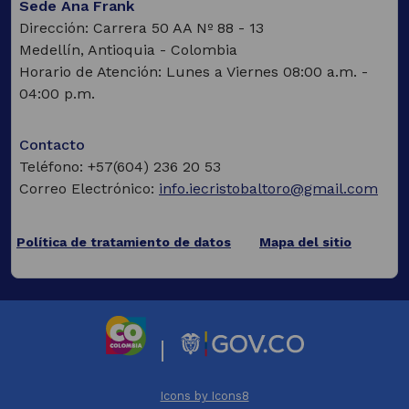
Sede Ana Frank
Dirección: Carrera 50 AA Nº 88 - 13
Medellín, Antioquia - Colombia
Horario de Atención: Lunes a Viernes 08:00 a.m. -
04:00 p.m.
Contacto
Teléfono: +57(604) 236 20 53
Correo Electrónico:
info.iecristobaltoro@gmail.com
Política de tratamiento de datos
Mapa del sitio
(Este
enlace
abrirá
una
nueva
|
pestaña)
(Este
(Este
enlace
enlace
Icons by Icons8