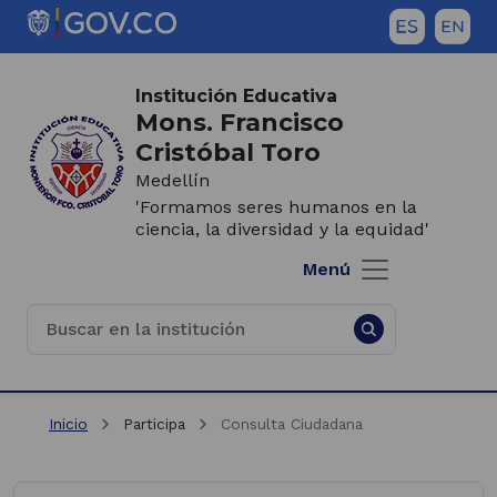
Saltar al contenido principal
Inicio del contenido principal
(Este
enlace
Institución Educativa
abrirá
Mons. Francisco
una
Cristóbal Toro
nueva
Medellín
pestaña)
'Formamos seres humanos en la
ciencia, la diversidad y la equidad'
Menú
Inicio
Participa
Consulta Ciudadana