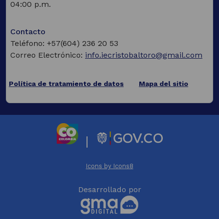
04:00 p.m.
Contacto
Teléfono: +57(604) 236 20 53
Correo Electrónico:
info.iecristobaltoro@gmail.com
Política de tratamiento de datos
Mapa del sitio
(Este
enlace
abrirá
una
nueva
|
pestaña)
(Este
(Este
enlace
enlace
Icons by Icons8
abrirá
abrirá
(Este
una
una
Desarrollado por
enlace
nueva
nueva
abrirá
pestaña)
pestaña)
una