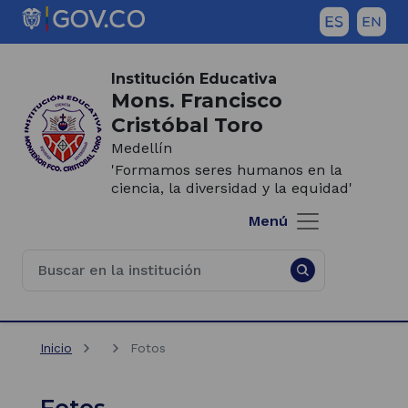
Saltar al contenido principal
Inicio del contenido principal
(Este
enlace
Institución Educativa
abrirá
Mons. Francisco
una
Cristóbal Toro
nueva
Medellín
pestaña)
'Formamos seres humanos en la
ciencia, la diversidad y la equidad'
Menú
Inicio
Fotos