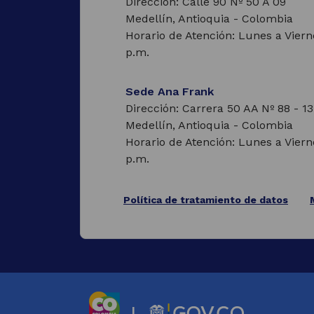
Dirección: Calle 90 Nº 50 A 09
pestaña)
Medellín, Antioquia - Colombia
Horario de Atención: Lunes a Viern
p.m.
Sede Ana Frank
Dirección: Carrera 50 AA Nº 88 - 13
Medellín, Antioquia - Colombia
Horario de Atención: Lunes a Viern
p.m.
Política de tratamiento de datos
(Este
enlace
abrirá
una
nueva
pestaña)