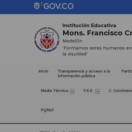
Saltar al contenido principal
Inicio del contenido principal
(Este
enlace
Institución Educativa
abrirá
Mons. Francisco Cr
una
Medellín
nueva
'Formamos seres humanos en la
pestaña)
la equidad'
Inicio
Transparencia y acceso a la 
Parti
información pública
Media Técnica
F.S.E.
C. Convivenc
PQRSF