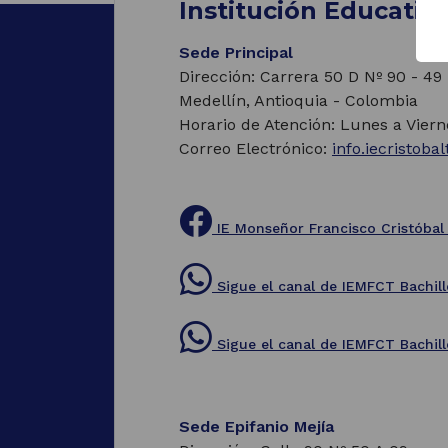
Institución Educativ
Sede Principal
Dirección: Carrera 50 D Nº 90 - 49
Medellín, Antioquia - Colombia
Horario de Atención: Lunes a Viern
Correo Electrónico:
info.iecristob
IE Monseñor Francisco Cristóbal
(Este
enlace
Sigue el canal de IEMFCT Bachi
abrirá
una
(Este
nueva
enlace
Sigue el canal de IEMFCT Bachil
pestaña)
abrirá
una
(Este
nueva
enlace
pestaña)
abrirá
Sede Epifanio Mejía
una
nueva